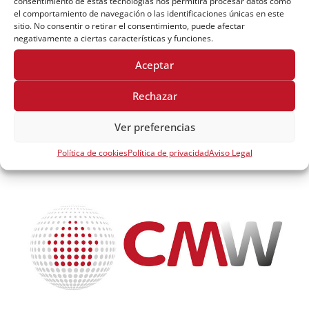
consentimiento de estas tecnologías nos permitirá procesar datos como
el comportamiento de navegación o las identificaciones únicas en este
Para cualquier duda o incidencia con nuestro software CMW no
sitio. No consentir o retirar el consentimiento, puede afectar
dudes en ponerte en contacto con nosotros, estaremos
negativamente a ciertas características y funciones.
encantados de ayudaros.
Aceptar
Soporte
Rechazar
Ver preferencias
Política de cookies
Política de privacidad
Aviso Legal